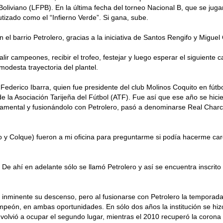
Boliviano (LFPB). En la última fecha del torneo Nacional B, que se juga
utizado como el “Infierno Verde”. Si gana, sube.
 el barrio Petrolero, gracias a la iniciativa de Santos Rengifo y Migue
ir campeones, recibir el trofeo, festejar y luego esperar el siguient
odesta trayectoria del plantel.
Federico Ibarra, quien fue presidente del club Molinos Coquito en fútbo
r de la Asociación Tarijeña del Fútbol (ATF). Fue así que ese año se hi
tamental y fusionándolo con Petrolero, pasó a denominarse Real Charc
o y Colque) fueron a mi oficina para preguntarme si podía hacerme cargo
 De ahí en adelante sólo se llamó Petrolero y así se encuentra inscri
 inminente su descenso, pero al fusionarse con Petrolero la temporada 
peón, en ambas oportunidades. En sólo dos años la institución se hizo 
olvió a ocupar el segundo lugar, mientras el 2010 recuperó la corona 