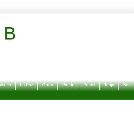
 B
isaca
La Paz
Oruro
Pando
Potosi
Tarija
Beni