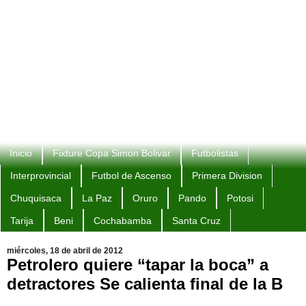
Inicio
Fixture Copa Simon Bolivar
Futbolistas
Interprovincial
Futbol de Ascenso
Primera Division
Chuquisaca
La Paz
Oruro
Pando
Potosi
Tarija
Beni
Cochabamba
Santa Cruz
miércoles, 18 de abril de 2012
Petrolero quiere “tapar la boca” a
detractores Se calienta final de la B