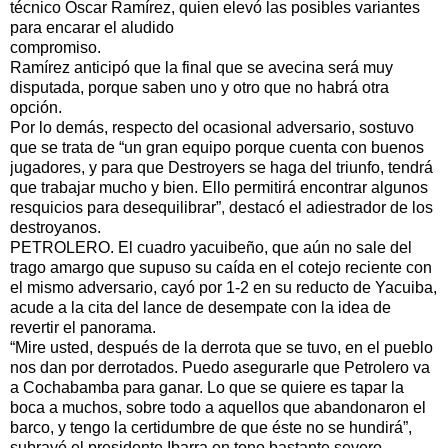
técnico Óscar Ramírez, quien elevó las posibles variantes
para encarar el aludido
compromiso.
Ramírez anticipó que la final que se avecina será muy
disputada, porque saben uno y otro que no habrá otra
opción.
Por lo demás, respecto del ocasional adversario, sostuvo
que se trata de “un gran equipo porque cuenta con buenos
jugadores, y para que Destroyers se haga del triunfo, tendrá
que trabajar mucho y bien. Ello permitirá encontrar algunos
resquicios para desequilibrar”, destacó el adiestrador de los
destroyanos.
PETROLERO. El cuadro yacuibeño, que aún no sale del
trago amargo que supuso su caída en el cotejo reciente con
el mismo adversario, cayó por 1-2 en su reducto de Yacuiba,
acude a la cita del lance de desempate con la idea de
revertir el panorama.
“Mire usted, después de la derrota que se tuvo, en el pueblo
nos dan por derrotados. Puedo asegurarle que Petrolero va
a Cochabamba para ganar. Lo que se quiere es tapar la
boca a muchos, sobre todo a aquellos que abandonaron el
barco, y tengo la certidumbre de que éste no se hundirá”,
subrayó el presidente Ibarra en tono bastante severo.