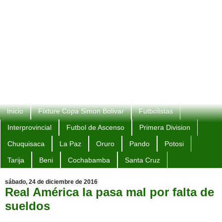
Inicio
Fixture Copa Simon Bolivar
Futbolistas
Interprovincial
Futbol de Ascenso
Primera Division
Chuquisaca
La Paz
Oruro
Pando
Potosi
Tarija
Beni
Cochabamba
Santa Cruz
sábado, 24 de diciembre de 2016
Real América la pasa mal por falta de
sueldos