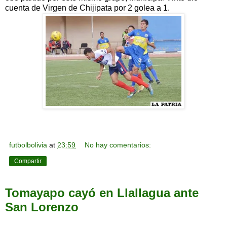
cuenta de Virgen de Chijipata por 2 golea a 1.
futbolbolivia
at
23:59
No hay comentarios:
Compartir
Tomayapo cayó en Llallagua ante
San Lorenzo