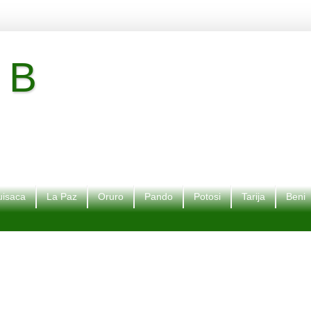
 B
isaca
La Paz
Oruro
Pando
Potosi
Tarija
Beni