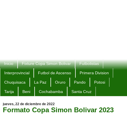
Inicio
Fixture Copa Simon Bolivar
Futbolistas
Interprovincial
Futbol de Ascenso
Primera Division
Chuquisaca
La Paz
Oruro
Pando
Potosi
Tarija
Beni
Cochabamba
Santa Cruz
jueves, 22 de diciembre de 2022
Formato Copa Simon Bolivar 2023