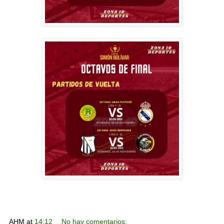
AHM
at
14:12
No hay comentarios: