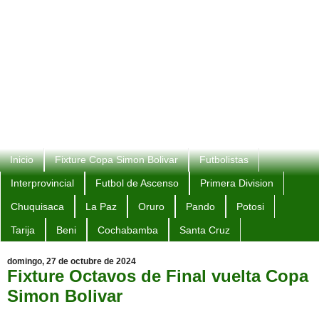
Inicio
Fixture Copa Simon Bolivar
Futbolistas
Interprovincial
Futbol de Ascenso
Primera Division
Chuquisaca
La Paz
Oruro
Pando
Potosi
Tarija
Beni
Cochabamba
Santa Cruz
domingo, 27 de octubre de 2024
Fixture Octavos de Final vuelta Copa
Simon Bolivar