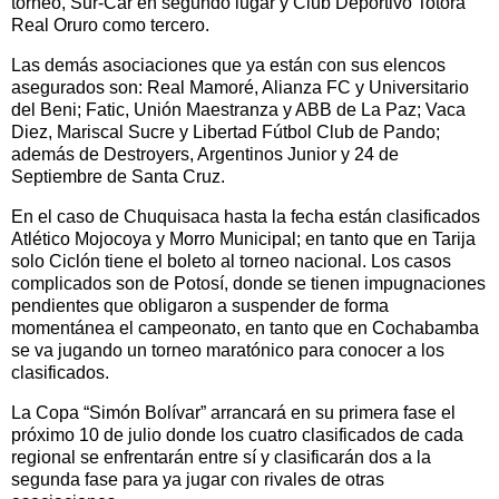
torneo, Sur-Car en segundo lugar y Club Deportivo Totora
Real Oruro como tercero.
Las demás asociaciones que ya están con sus elencos
asegurados son: Real Mamoré, Alianza FC y Universitario
del Beni; Fatic, Unión Maestranza y ABB de La Paz; Vaca
Diez, Mariscal Sucre y Libertad Fútbol Club de Pando;
además de Destroyers, Argentinos Junior y 24 de
Septiembre de Santa Cruz.
En el caso de Chuquisaca hasta la fecha están clasificados
Atlético Mojocoya y Morro Municipal; en tanto que en Tarija
solo Ciclón tiene el boleto al torneo nacional. Los casos
complicados son de Potosí, donde se tienen impugnaciones
pendientes que obligaron a suspender de forma
momentánea el campeonato, en tanto que en Cochabamba
se va jugando un torneo maratónico para conocer a los
clasificados.
La Copa “Simón Bolívar” arrancará en su primera fase el
próximo 10 de julio donde los cuatro clasificados de cada
regional se enfrentarán entre sí y clasificarán dos a la
segunda fase para ya jugar con rivales de otras