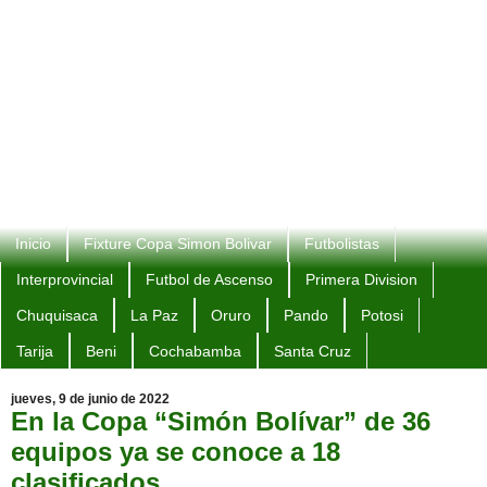
Inicio
Fixture Copa Simon Bolivar
Futbolistas
Interprovincial
Futbol de Ascenso
Primera Division
Chuquisaca
La Paz
Oruro
Pando
Potosi
Tarija
Beni
Cochabamba
Santa Cruz
jueves, 9 de junio de 2022
En la Copa “Simón Bolívar” de 36
equipos ya se conoce a 18
clasificados