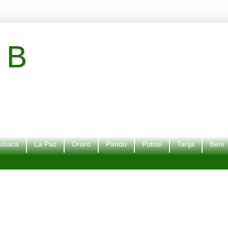
 B
isaca
La Paz
Oruro
Pando
Potosi
Tarija
Beni