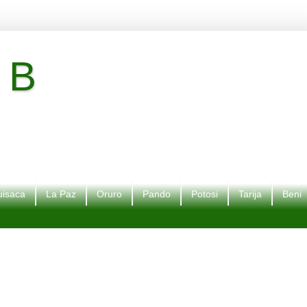
 B
isaca
La Paz
Oruro
Pando
Potosi
Tarija
Beni