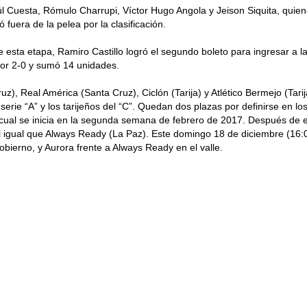
úl Cuesta, Rómulo Charrupi, Víctor Hugo Angola y Jeison Siquita, quie
fuera de la pelea por la clasificación.
de esta etapa, Ramiro Castillo logró el segundo boleto para ingresar 
or 2-0 y sumó 14 unidades.
z), Real América (Santa Cruz), Ciclón (Tarija) y Atlético Bermejo (Tari
serie “A” y los tarijeños del “C”. Quedan dos plazas por definirse en l
 cual se inicia en la segunda semana de febrero de 2017. Después de est
igual que Always Ready (La Paz). Este domingo 18 de diciembre (16:00 
obierno, y Aurora frente a Always Ready en el valle.