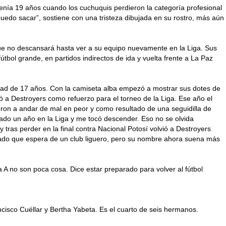
enía 19 años cuando los cuchuquis perdieron la categoría profesional
 puedo sacar”, sostiene con una tristeza dibujada en su rostro, más aún
que no descansará hasta ver a su equipo nuevamente en la Liga. Sus
útbol grande, en partidos indirectos de ida y vuelta frente a La Paz
a edad de 17 años. Con la camiseta alba empezó a mostrar sus dotes de
ó a Destroyers como refuerzo para el torneo de la Liga. Ese año el
vieron a andar de mal en peor y como resultado de una seguidilla de
ado un año en la Liga y me tocó descender. Eso no se olvida
ras perder en la final contra Nacional Potosí volvió a Destroyers
lamado que espera de un club liguero, pero su nombre ahora suena más
A no son poca cosa. Dice estar preparado para volver al fútbol
cisco Cuéllar y Bertha Yabeta. Es el cuarto de seis hermanos.