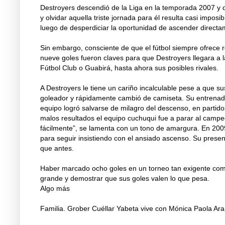
Destroyers descendió de la Liga en la temporada 2007 y d
y olvidar aquella triste jornada para él resulta casi impo
luego de desperdiciar la oportunidad de ascender directam
Sin embargo, consciente de que el fútbol siempre ofrece 
nueve goles fueron claves para que Destroyers llegara a la
Fútbol Club o Guabirá, hasta ahora sus posibles rivales.
A Destroyers le tiene un cariño incalculable pese a que s
goleador y rápidamente cambió de camiseta. Su entrenador
equipo logró salvarse de milagro del descenso, en partidos
malos resultados el equipo cuchuqui fue a parar al campe
fácilmente”, se lamenta con un tono de amargura. En 2009
para seguir insistiendo con el ansiado ascenso. Su presen
que antes.
Haber marcado ocho goles en un torneo tan exigente como 
grande y demostrar que sus goles valen lo que pesa.
Algo más
Familia. Grober Cuéllar Yabeta vive con Mónica Paola Ara