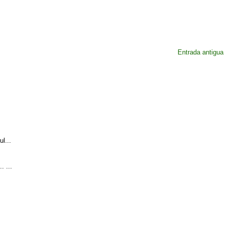
Entrada antigua
l...
. ...