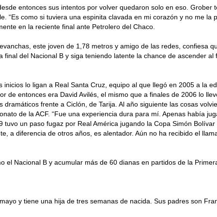
esde entonces sus intentos por volver quedaron solo en eso. Grober t
sible. “Es como si tuviera una espinita clavada en mi corazón y no me la
ente en la reciente final ante Petrolero del Chaco.
revanchas, este joven de 1,78 metros y amigo de las redes, confiesa 
 final del Nacional B y siga teniendo latente la chance de ascender al f
us inicios lo ligan a Real Santa Cruz, equipo al que llegó en 2005 a l
 de entonces era David Avilés, el mismo que a finales de 2006 lo llev
 dramáticos frente a Ciclón, de Tarija. Al año siguiente las cosas vol
onato de la ACF. “Fue una experiencia dura para mí. Apenas había jug
 tuvo un paso fugaz por Real América jugando la Copa Simón Bolívar y t
te, a diferencia de otros años, es alentador. Aún no ha recibido el l
el Nacional B y acumular más de 60 dianas en partidos de la Primera 
mayo y tiene una hija de tres semanas de nacida. Sus padres son Fran