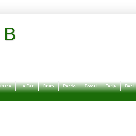
 B
isaca
La Paz
Oruro
Pando
Potosi
Tarija
Beni