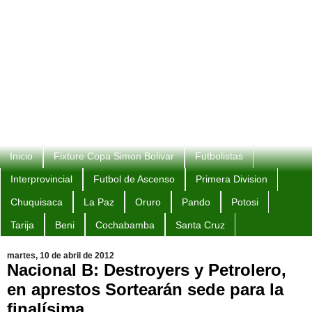
Inicio
Fixture Copa Simon Bolivar
Futbolistas
Interprovincial
Futbol de Ascenso
Primera Division
Chuquisaca
La Paz
Oruro
Pando
Potosi
Tarija
Beni
Cochabamba
Santa Cruz
martes, 10 de abril de 2012
Nacional B: Destroyers y Petrolero,
en aprestos Sortearán sede para la
finalísima