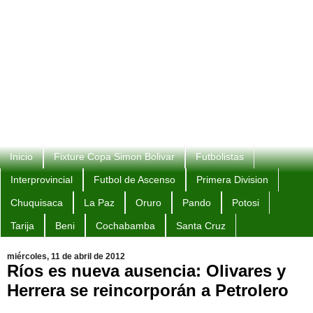
Inicio
Fixture Copa Simon Bolivar
Futbolistas
Interprovincial
Futbol de Ascenso
Primera Division
Chuquisaca
La Paz
Oruro
Pando
Potosi
Tarija
Beni
Cochabamba
Santa Cruz
miércoles, 11 de abril de 2012
Ríos es nueva ausencia: Olivares y
Herrera se reincorporán a Petrolero