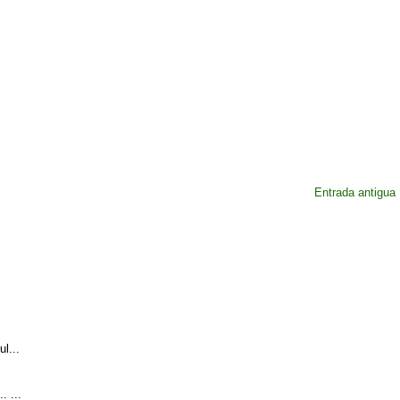
Entrada antigua
l...
. ...