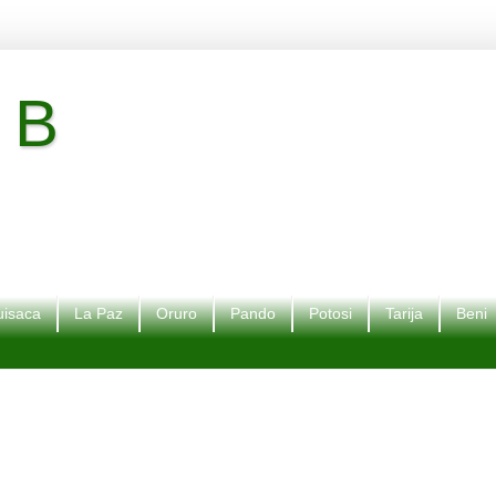
 B
isaca
La Paz
Oruro
Pando
Potosi
Tarija
Beni