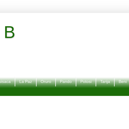
 B
isaca
La Paz
Oruro
Pando
Potosi
Tarija
Beni