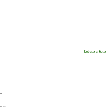
Entrada antigua
l...
. ...