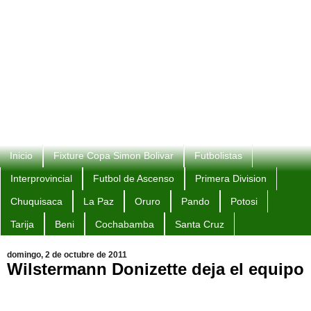
Inicio
Fixture Copa Simon Bolivar
Futbolistas
Interprovincial
Futbol de Ascenso
Primera Division
Chuquisaca
La Paz
Oruro
Pando
Potosi
Tarija
Beni
Cochabamba
Santa Cruz
domingo, 2 de octubre de 2011
Wilstermann Donizette deja el equipo