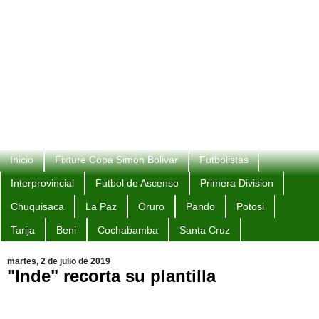
Inicio
Fixture Copa Simon Bolivar
Futbolistas
Interprovincial
Futbol de Ascenso
Primera Division
Chuquisaca
La Paz
Oruro
Pando
Potosi
Tarija
Beni
Cochabamba
Santa Cruz
martes, 2 de julio de 2019
"Inde" recorta su plantilla