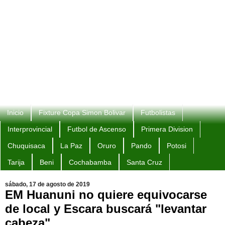
Inicio
Fixture Copa Simon Bolivar
Futbolistas
Interprovincial
Futbol de Ascenso
Primera Division
Chuquisaca
La Paz
Oruro
Pando
Potosi
Tarija
Beni
Cochabamba
Santa Cruz
sábado, 17 de agosto de 2019
EM Huanuni no quiere equivocarse
de local y Escara buscará "levantar
cabeza"