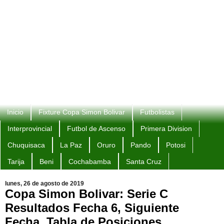
Inicio
Fixture Copa Simon Bolivar
Futbolistas
Interprovincial
Futbol de Ascenso
Primera Division
Chuquisaca
La Paz
Oruro
Pando
Potosi
Tarija
Beni
Cochabamba
Santa Cruz
lunes, 26 de agosto de 2019
Copa Simon Bolivar: Serie C
Resultados Fecha 6, Siguiente
Fecha, Tabla de Posiciones