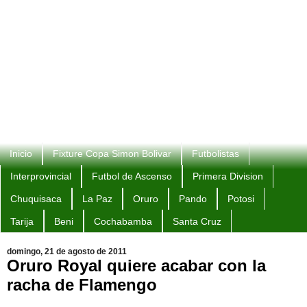
Inicio
Fixture Copa Simon Bolivar
Futbolistas
Interprovincial
Futbol de Ascenso
Primera Division
Chuquisaca
La Paz
Oruro
Pando
Potosi
Tarija
Beni
Cochabamba
Santa Cruz
domingo, 21 de agosto de 2011
Oruro Royal quiere acabar con la
racha de Flamengo