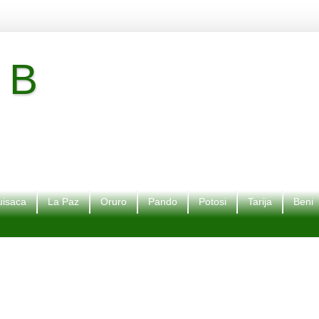
 B
isaca
La Paz
Oruro
Pando
Potosi
Tarija
Beni