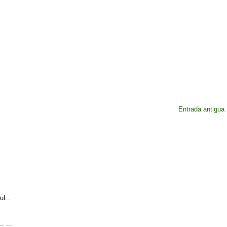
Entrada antigua
l...
. ...