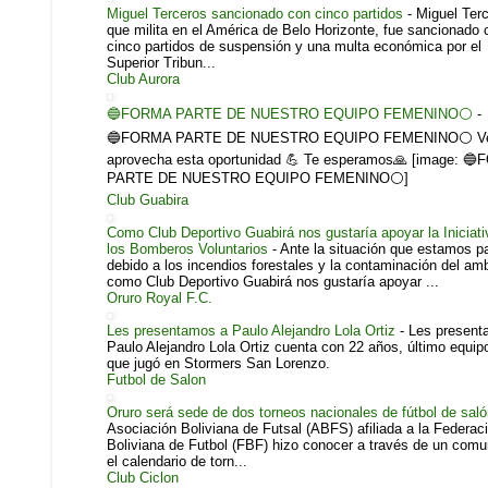
Miguel Terceros sancionado con cinco partidos
-
Miguel Terc
que milita en el América de Belo Horizonte, fue sancionado 
cinco partidos de suspensión y una multa económica por el
Superior Tribun...
Club Aurora
🔵FORMA PARTE DE NUESTRO EQUIPO FEMENINO⚪
-
🔵FORMA PARTE DE NUESTRO EQUIPO FEMENINO⚪ Ve
aprovecha esta oportunidad 💪 Te esperamos🙏 [image: 
PARTE DE NUESTRO EQUIPO FEMENINO⚪]
Club Guabira
Como Club Deportivo Guabirá nos gustaría apoyar la Iniciati
los Bomberos Voluntarios
-
Ante la situación que estamos 
debido a los incendios forestales y la contaminación del am
como Club Deportivo Guabirá nos gustaría apoyar ...
Oruro Royal F.C.
Les presentamos a Paulo Alejandro Lola Ortiz
-
Les present
Paulo Alejandro Lola Ortiz cuenta con 22 años, último equipo
que jugó en Stormers San Lorenzo.
Futbol de Salon
Oruro será sede de dos torneos nacionales de fútbol de sal
Asociación Boliviana de Futsal (ABFS) afiliada a la Federac
Boliviana de Futbol (FBF) hizo conocer a través de un com
el calendario de torn...
Club Ciclon