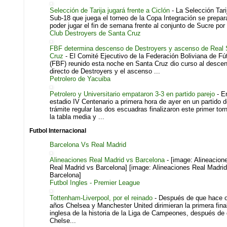
Selección de Tarija jugará frente a Ciclón
-
La Selección Tari
Sub-18 que juega el torneo de la Copa Integración se prepar
poder jugar el fin de semana frente al conjunto de Sucre por l
Club Destroyers de Santa Cruz
FBF determina descenso de Destroyers y ascenso de Real 
Cruz
-
El Comité Ejecutivo de la Federación Boliviana de Fú
(FBF) reunido esta noche en Santa Cruz dio curso al desce
directo de Destroyers y el ascenso ...
Petrolero de Yacuiba
Petrolero y Universitario empataron 3-3 en partido parejo
-
En
estadio IV Centenario a primera hora de ayer en un partido 
trámite regular las dos escuadras finalizaron este primer tor
la tabla media y ...
Futbol Internacional
Barcelona Vs Real Madrid
Alineaciones Real Madrid vs Barcelona
-
[image: Alineacion
Real Madrid vs Barcelona] [image: Alineaciones Real Madrid
Barcelona]
Futbol Ingles - Premier League
Tottenham-Liverpool, por el reinado
-
Después de que hace 
años Chelsea y Manchester United dirimieran la primera fina
inglesa de la historia de la Liga de Campeones, después de
Chelse...