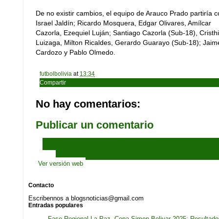
De no existir cambios, el equipo de Arauco Prado partiría c
Israel Jaldín; Ricardo Mosquera, Edgar Olivares, Amílcar
Cazorla, Ezequiel Luján; Santiago Cazorla (Sub-18), Cristh
Luizaga, Milton Ricaldes, Gerardo Guarayo (Sub-18); Jaim
Cardozo y Pablo Olmedo.
futbolbolivia
at
13:34
Compartir
No hay comentarios:
Publicar un comentario
‹
›
Inicio
Ver versión web
Contacto
Escribennos a blogsnoticias@gmail.com
Entradas populares
Fase Regional La Paz, Copa Simon Bolivar 2025: Resultado