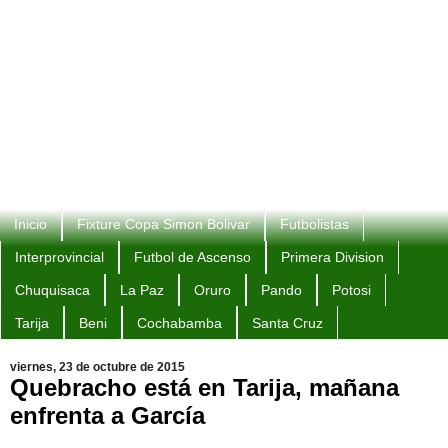
Inicio
Fixture Copa Simon Bolivar
Futbolistas
Interprovincial
Futbol de Ascenso
Primera Division
Chuquisaca
La Paz
Oruro
Pando
Potosi
Tarija
Beni
Cochabamba
Santa Cruz
viernes, 23 de octubre de 2015
Quebracho está en Tarija, mañana
enfrenta a García