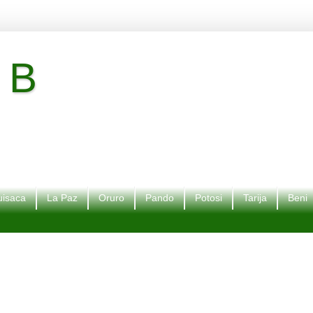
 B
isaca
La Paz
Oruro
Pando
Potosi
Tarija
Beni