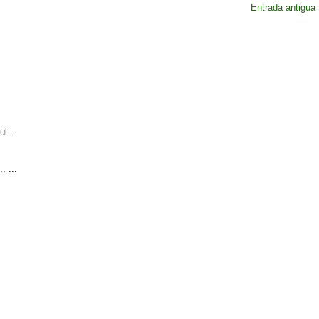
Entrada antigua
l...
. ...