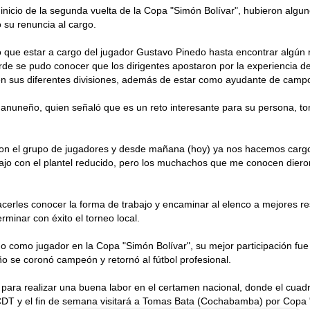
 inicio de la segunda vuelta de la Copa "Simón Bolívar", hubieron algun
su renuncia al cargo.
uvo que estar a cargo del jugador Gustavo Pinedo hasta encontrar algún
arde se pudo conocer que los dirigentes apostaron por la experiencia 
 en sus diferentes divisiones, además de estar como ayudante de campo 
anuneño, quien señaló que es un reto interesante para su persona, t
on el grupo de jugadores y desde mañana (hoy) ya nos hacemos cargo d
ajo con el plantel reducido, pero los muchachos que me conocen diero
acerles conocer la forma de trabajo y encaminar al elenco a mejores r
rminar con éxito el torneo local.
do como jugador en la Copa "Simón Bolívar", su mejor participación fue
o se coronó campeón y retornó al fútbol profesional.
s para realizar una buena labor en el certamen nacional, donde el cuad
JCDT y el fin de semana visitará a Tomas Bata (Cochabamba) por Copa 