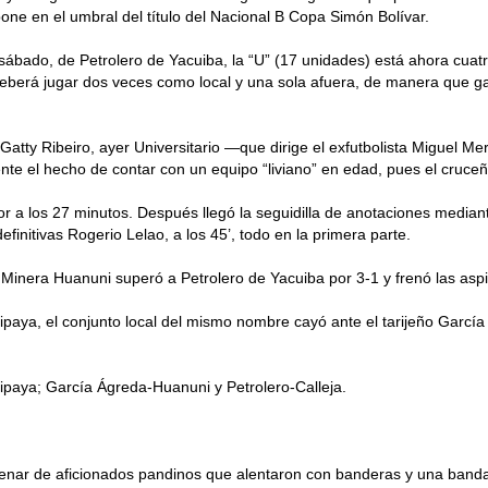
pone en el umbral del título del Nacional B Copa Simón Bolívar.
l sábado, de Petrolero de Yacuiba, la “U” (17 unidades) está ahora cua
s deberá jugar dos veces como local y una sola afuera, de manera que 
Gatty Ribeiro, ayer Universitario —que dirige el exfutbolista Miguel Me
ente el hecho de contar con un equipo “liviano” en edad, pues el cruc
or a los 27 minutos. Después llegó la seguidilla de anotaciones medi
definitivas Rogerio Lelao, a los 45’, todo en la primera parte.
Minera Huanuni superó a Petrolero de Yacuiba por 3-1 y frenó las aspi
ipaya, el conjunto local del mismo nombre cayó ante el tarijeño García
uipaya; García Ágreda-Huanuni y Petrolero-Calleja.
tenar de aficionados pandinos que alentaron con banderas y una banda 