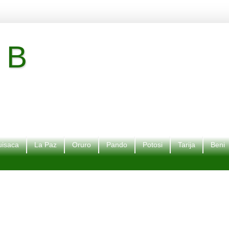
 B
isaca
La Paz
Oruro
Pando
Potosi
Tarija
Beni