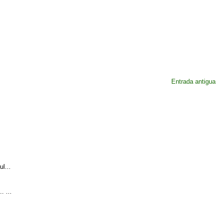
Entrada antigua
l...
. ...