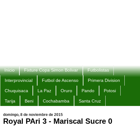
Inicio
Fixture Copa Simon Bolivar
Futbolistas
Interprovincial
Futbol de Ascenso
Primera Division
Chuquisaca
La Paz
Oruro
Pando
Potosi
Tarija
Beni
Cochabamba
Santa Cruz
domingo, 8 de noviembre de 2015
Royal PAri 3 - Mariscal Sucre 0