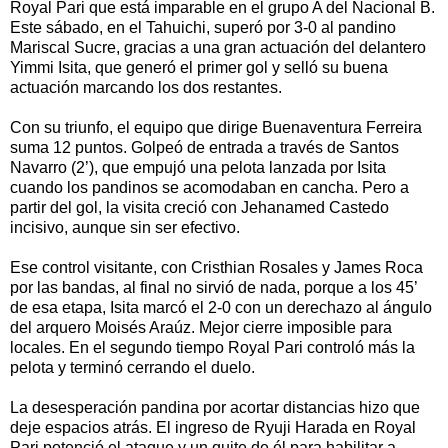
Royal Pari que está imparable en el grupo A del Nacional B.
Este sábado, en el Tahuichi, superó por 3-0 al pandino
Mariscal Sucre, gracias a una gran actuación del delantero
Yimmi Isita, que generó el primer gol y selló su buena
actuación marcando los dos restantes.
Con su triunfo, el equipo que dirige Buenaventura Ferreira
suma 12 puntos. Golpeó de entrada a través de Santos
Navarro (2’), que empujó una pelota lanzada por Isita
cuando los pandinos se acomodaban en cancha. Pero a
partir del gol, la visita creció con Jehanamed Castedo
incisivo, aunque sin ser efectivo.
Ese control visitante, con Cristhian Rosales y James Roca
por las bandas, al final no sirvió de nada, porque a los 45’
de esa etapa, Isita marcó el 2-0 con un derechazo al ángulo
del arquero Moisés Araúz. Mejor cierre imposible para
locales. En el segundo tiempo Royal Pari controló más la
pelota y terminó cerrando el duelo.
La desesperación pandina por acortar distancias hizo que
deje espacios atrás. El ingreso de Ryuji Harada en Royal
Pari potenció el ataque y un quite de él para habilitar a