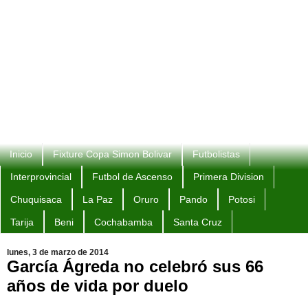
Inicio
Fixture Copa Simon Bolivar
Futbolistas
Interprovincial
Futbol de Ascenso
Primera Division
Chuquisaca
La Paz
Oruro
Pando
Potosi
Tarija
Beni
Cochabamba
Santa Cruz
lunes, 3 de marzo de 2014
García Ágreda no celebró sus 66
años de vida por duelo