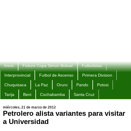
Inicio
Fixture Copa Simon Bolivar
Futbolistas
Interprovincial
Futbol de Ascenso
Primera Division
Chuquisaca
La Paz
Oruro
Pando
Potosi
Tarija
Beni
Cochabamba
Santa Cruz
miércoles, 21 de marzo de 2012
Petrolero alista variantes para visitar
a Universidad