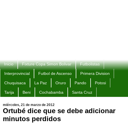
Inicio
Fixture Copa Simon Bolivar
Futbolistas
Interprovincial
Futbol de Ascenso
Primera Division
Chuquisaca
La Paz
Oruro
Pando
Potosi
Tarija
Beni
Cochabamba
Santa Cruz
miércoles, 21 de marzo de 2012
Ortubé dice que se debe adicionar
minutos perdidos