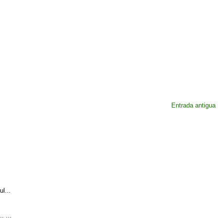
Entrada antigua
l...
. ...