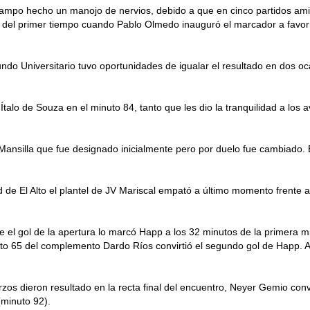
l campo hecho un manojo de nervios, debido a que en cinco partidos a
utos del primer tiempo cuando Pablo Olmedo inauguró el marcador a favo
do Universitario tuvo oportunidades de igualar el resultado en dos ocas
 Ítalo de Souza en el minuto 84, tanto que les dio la tranquilidad a l
o Mansilla que fue designado inicialmente pero por duelo fue cambiado.
d de El Alto el plantel de JV Mariscal empató a último momento frente
que el gol de la apertura lo marcó Happ a los 32 minutos de la primera 
nuto 65 del complemento Dardo Ríos convirtió el segundo gol de Happ. 
rzos dieron resultado en la recta final del encuentro, Neyer Gemio conv
(minuto 92).