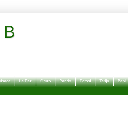
 B
isaca
La Paz
Oruro
Pando
Potosi
Tarija
Beni