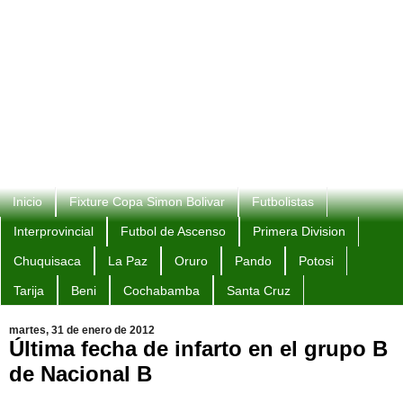
Inicio
Fixture Copa Simon Bolivar
Futbolistas
Interprovincial
Futbol de Ascenso
Primera Division
Chuquisaca
La Paz
Oruro
Pando
Potosi
Tarija
Beni
Cochabamba
Santa Cruz
martes, 31 de enero de 2012
Última fecha de infarto en el grupo B
de Nacional B