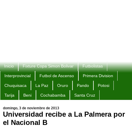
Inicio
Fixture Copa Simon Bolivar
Futbolistas
Interprovincial
Futbol de Ascenso
Primera Division
Chuquisaca
La Paz
Oruro
Pando
Potosi
Tarija
Beni
Cochabamba
Santa Cruz
domingo, 3 de noviembre de 2013
Universidad recibe a La Palmera por
el Nacional B