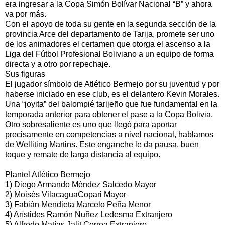
era ingresar a la Copa Simón Bolívar Nacional “B” y ahora
va por más.
Con el apoyo de toda su gente en la segunda sección de la
provincia Arce del departamento de Tarija, promete ser uno
de los animadores el certamen que otorga el ascenso a la
Liga del Fútbol Profesional Boliviano a un equipo de forma
directa y a otro por repechaje.
Sus figuras
El jugador símbolo de Atlético Bermejo por su juventud y por
haberse iniciado en ese club, es el delantero Kevin Morales.
Una “joyita” del balompié tarijeño que fue fundamental en la
temporada anterior para obtener el pase a la Copa Bolivia.
Otro sobresaliente es uno que llegó para aportar
precisamente en competencias a nivel nacional, hablamos
de Welliting Martins. Este enganche le da pausa, buen
toque y remate de larga distancia al equipo.
Plantel Atlético Bermejo
1) Diego Armando Méndez Salcedo Mayor
2) Moisés VilacaguaCopari Mayor
3) Fabián Mendieta Marcelo Peña Menor
4) Arístides Ramón Nuñez Ledesma Extranjero
5) Alfredo Matías Jalit Correa Extranjero