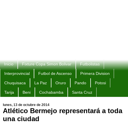
Inicio
Fixture Copa Simon Bolivar
Futbolistas
Interprovincial
Futbol de Ascenso
Primera Division
Chuquisaca
La Paz
Oruro
Pando
Potosi
Tarija
Beni
Cochabamba
Santa Cruz
lunes, 13 de octubre de 2014
Atlético Bermejo representará a toda
una ciudad