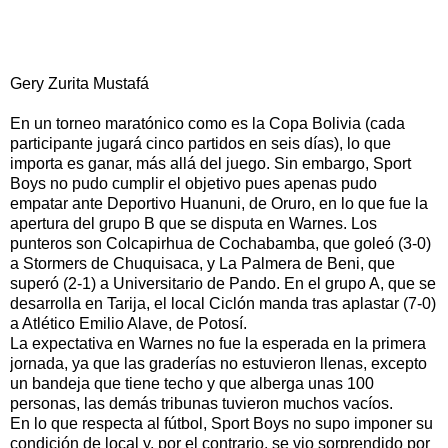
Gery Zurita Mustafá
En un torneo maratónico como es la Copa Bolivia (cada
participante jugará cinco partidos en seis días), lo que
importa es ganar, más allá del juego. Sin embargo, Sport
Boys no pudo cumplir el objetivo pues apenas pudo
empatar ante Deportivo Huanuni, de Oruro, en lo que fue la
apertura del grupo B que se disputa en Warnes. Los
punteros son Colcapirhua de Cochabamba, que goleó (3-0)
a Stormers de Chuquisaca, y La Palmera de Beni, que
superó (2-1) a Universitario de Pando. En el grupo A, que se
desarrolla en Tarija, el local Ciclón manda tras aplastar (7-0)
a Atlético Emilio Alave, de Potosí.
La expectativa en Warnes no fue la esperada en la primera
jornada, ya que las graderías no estuvieron llenas, excepto
un bandeja que tiene techo y que alberga unas 100
personas, las demás tribunas tuvieron muchos vacíos.
En lo que respecta al fútbol, Sport Boys no supo imponer su
condición de local y, por el contrario, se vio sorprendido por