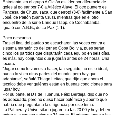
Entretanto, en el grupo A Ciclón es líder por diferencia de
goles al golear por 7-0 a Atlético Alave. El otro puntero es
Fancesa, de Chuquisaca, que derrotó (3-0) fácilmente a San
José, de Pailón (Santa Cruz), mientras que en el otro
encuentro de la serie Enrique Happ, de Cochabamba,
igualó con A.B.B., de La Paz (1-1).
Poco descanso
Tras el final del partido se escucharon las voces contra el
sistema maratónico del torneo Copa Bolivia, pues serán
cinco los partidos que disputarán cada equipo en seis días,
es más, hay conjuntos que jugarán antes de 24 horas. Una
locura.
“Jugar como lo vamos a hacer, tan seguido, no es lo ideal,
nunca lo vi en otras partes del mundo, pero hay que
adaptarse”, señaló Thiago Leitao, que dijo que ahora el
técnico debe ver quiénes están en buenas condiciones para
jugar hoy.
Por su parte, el DT de Huanuni, Félix Berdeja, dijo que no
es adecuado, pero no quiso hacer polémica y apuntó que
habría que preguntar a la dirigencia por este tema.
La Palmera y Universitario jugaron a las 20:00 y hoy deben
entrar a la cancha antes de 24 horas. El primero juega a las