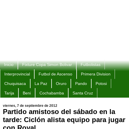
Inicio
Fixture Copa Simon Bolivar
Futbolistas
Interprovincial
Futbol de Ascenso
Primera Division
Chuquisaca
La Paz
Oruro
Pando
Potosi
Tarija
Beni
Cochabamba
Santa Cruz
viernes, 7 de septiembre de 2012
Partido amistoso del sábado en la
tarde: Ciclón alista equipo para jugar
con Royal