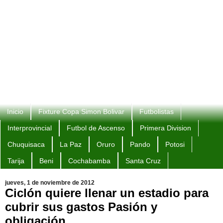
Inicio
Fixture Copa Simon Bolivar
Futbolistas
Interprovincial
Futbol de Ascenso
Primera Division
Chuquisaca
La Paz
Oruro
Pando
Potosi
Tarija
Beni
Cochabamba
Santa Cruz
jueves, 1 de noviembre de 2012
Ciclón quiere llenar un estadio para
cubrir sus gastos Pasión y
obligación