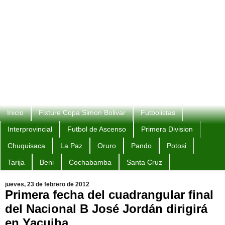
Inicio
Fixture Copa Simon Bolivar
Futbolistas
Interprovincial
Futbol de Ascenso
Primera Division
Chuquisaca
La Paz
Oruro
Pando
Potosi
Tarija
Beni
Cochabamba
Santa Cruz
jueves, 23 de febrero de 2012
Primera fecha del cuadrangular final
del Nacional B José Jordán dirigirá
en Yacuiba