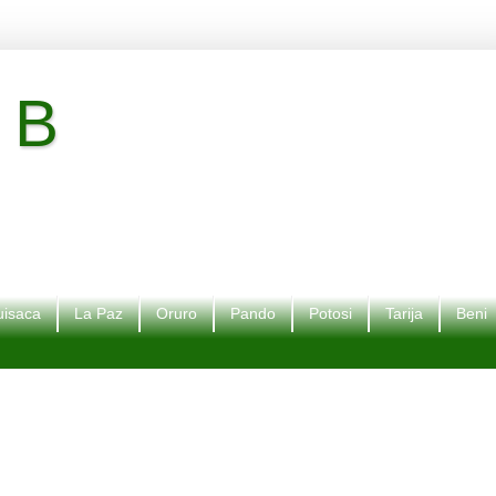
 B
isaca
La Paz
Oruro
Pando
Potosi
Tarija
Beni