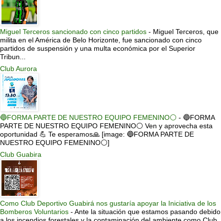
Miguel Terceros sancionado con cinco partidos
-
Miguel Terceros, que
milita en el América de Belo Horizonte, fue sancionado con cinco
partidos de suspensión y una multa económica por el Superior
Tribun...
Club Aurora
🔵FORMA PARTE DE NUESTRO EQUIPO FEMENINO⚪
-
🔵FORMA
PARTE DE NUESTRO EQUIPO FEMENINO⚪ Ven y aprovecha esta
oportunidad 💪 Te esperamos🙏 [image: 🔵FORMA PARTE DE
NUESTRO EQUIPO FEMENINO⚪]
Club Guabira
Como Club Deportivo Guabirá nos gustaría apoyar la Iniciativa de los
Bomberos Voluntarios
-
Ante la situación que estamos pasando debido
a los incendios forestales y la contaminación del ambiente como Club