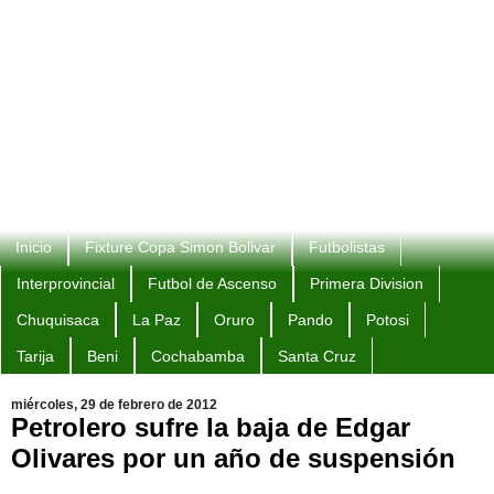
Inicio
Fixture Copa Simon Bolivar
Futbolistas
Interprovincial
Futbol de Ascenso
Primera Division
Chuquisaca
La Paz
Oruro
Pando
Potosi
Tarija
Beni
Cochabamba
Santa Cruz
miércoles, 29 de febrero de 2012
Petrolero sufre la baja de Edgar
Olivares por un año de suspensión