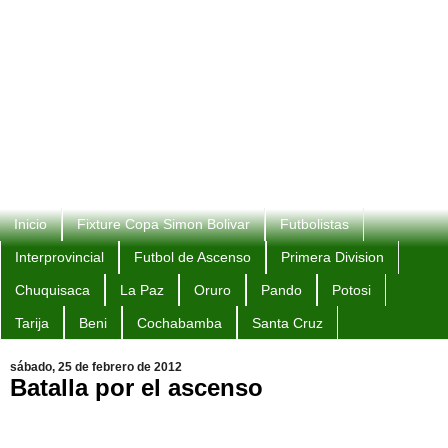
Inicio
Fixture Copa Simon Bolivar
Futbolistas
Interprovincial
Futbol de Ascenso
Primera Division
Chuquisaca
La Paz
Oruro
Pando
Potosi
Tarija
Beni
Cochabamba
Santa Cruz
sábado, 25 de febrero de 2012
Batalla por el ascenso