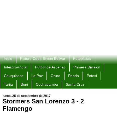
Inicio
Fixture Copa Simon Bolivar
Futbolistas
Interprovincial
Futbol de Ascenso
Primera Division
Chuquisaca
La Paz
Oruro
Pando
Potosi
Tarija
Beni
Cochabamba
Santa Cruz
lunes, 25 de septiembre de 2017
Stormers San Lorenzo 3 - 2
Flamengo