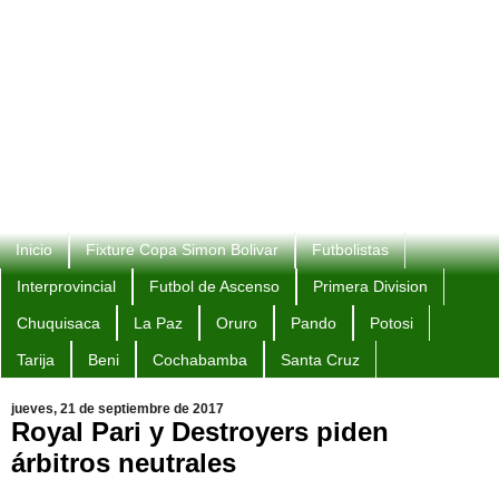
Inicio
Fixture Copa Simon Bolivar
Futbolistas
Interprovincial
Futbol de Ascenso
Primera Division
Chuquisaca
La Paz
Oruro
Pando
Potosi
Tarija
Beni
Cochabamba
Santa Cruz
jueves, 21 de septiembre de 2017
Royal Pari y Destroyers piden
árbitros neutrales