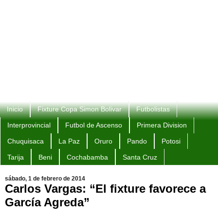
Inicio
Fixture Copa Simon Bolivar
Futbolistas
Interprovincial
Futbol de Ascenso
Primera Division
Chuquisaca
La Paz
Oruro
Pando
Potosi
Tarija
Beni
Cochabamba
Santa Cruz
sábado, 1 de febrero de 2014
Carlos Vargas: “El fixture favorece a
García Agreda”