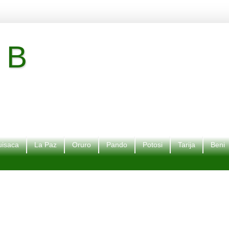
 B
isaca
La Paz
Oruro
Pando
Potosi
Tarija
Beni