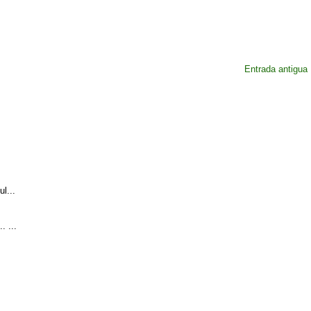
Entrada antigua
l...
. ...