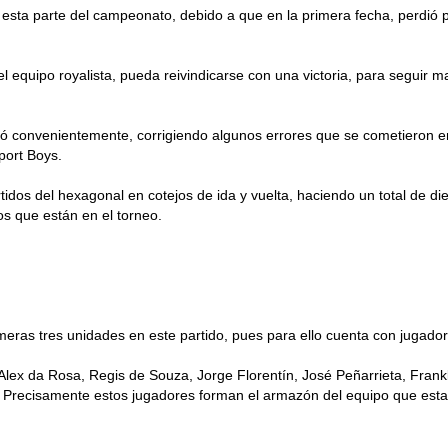
 esta parte del campeonato, debido a que en la primera fecha, perdió p
 equipo royalista, pueda reivindicarse con una victoria, para seguir m
ró convenientemente, corrigiendo algunos errores que se cometieron en
port Boys.
rtidos del hexagonal en cotejos de ida y vuelta, haciendo un total de 
os que están en el torneo.
imeras tres unidades en este partido, pues para ello cuenta con jugador
Alex da Rosa, Regis de Souza, Jorge Florentín, José Peñarrieta, Frank
o. Precisamente estos jugadores forman el armazón del equipo que esta 