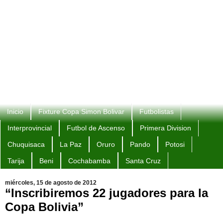
Inicio
Fixture Copa Simon Bolivar
Futbolistas
Interprovincial
Futbol de Ascenso
Primera Division
Chuquisaca
La Paz
Oruro
Pando
Potosi
Tarija
Beni
Cochabamba
Santa Cruz
miércoles, 15 de agosto de 2012
“Inscribiremos 22 jugadores para la
Copa Bolivia”