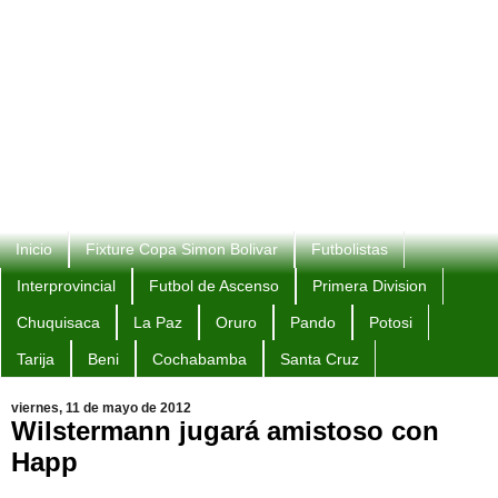
Inicio
Fixture Copa Simon Bolivar
Futbolistas
Interprovincial
Futbol de Ascenso
Primera Division
Chuquisaca
La Paz
Oruro
Pando
Potosi
Tarija
Beni
Cochabamba
Santa Cruz
viernes, 11 de mayo de 2012
Wilstermann jugará amistoso con
Happ