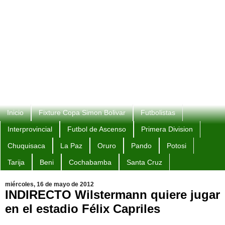
Inicio
Fixture Copa Simon Bolivar
Futbolistas
Interprovincial
Futbol de Ascenso
Primera Division
Chuquisaca
La Paz
Oruro
Pando
Potosi
Tarija
Beni
Cochabamba
Santa Cruz
miércoles, 16 de mayo de 2012
INDIRECTO Wilstermann quiere jugar
en el estadio Félix Capriles