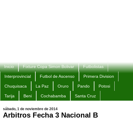
Inicio
Fixture Copa Simon Bolivar
Futbolistas
Interprovincial
Futbol de Ascenso
Primera Division
Chuquisaca
La Paz
Oruro
Pando
Potosi
Tarija
Beni
Cochabamba
Santa Cruz
sábado, 1 de noviembre de 2014
Arbitros Fecha 3 Nacional B