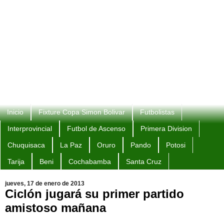
Inicio
Fixture Copa Simon Bolivar
Futbolistas
Interprovincial
Futbol de Ascenso
Primera Division
Chuquisaca
La Paz
Oruro
Pando
Potosi
Tarija
Beni
Cochabamba
Santa Cruz
jueves, 17 de enero de 2013
Ciclón jugará su primer partido
amistoso mañana