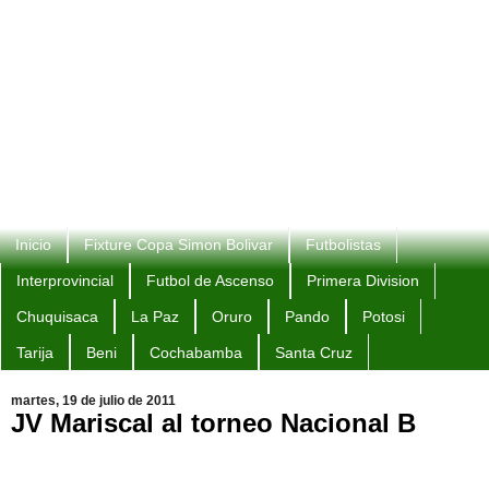
Inicio
Fixture Copa Simon Bolivar
Futbolistas
Interprovincial
Futbol de Ascenso
Primera Division
Chuquisaca
La Paz
Oruro
Pando
Potosi
Tarija
Beni
Cochabamba
Santa Cruz
martes, 19 de julio de 2011
JV Mariscal al torneo Nacional B